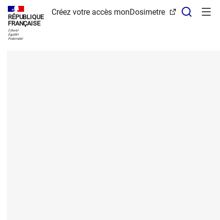
Panneau de gestion des cookies
Recher
Créez votre accès monDosimetre
RÉPUBLIQUE
FRANÇAISE