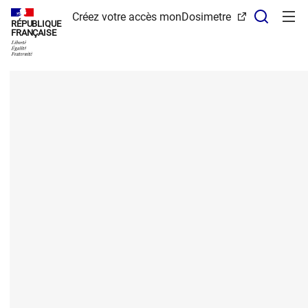
Panneau de gestion des cookies
Recher
Créez votre accès monDosimetre
RÉPUBLIQUE
FRANÇAISE