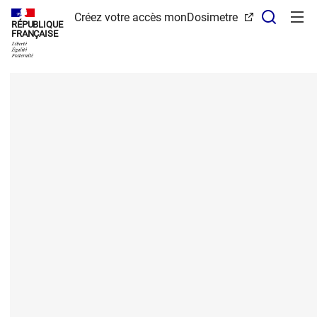
Panneau de gestion des cookies
Recher
Créez votre accès monDosimetre
RÉPUBLIQUE
FRANÇAISE