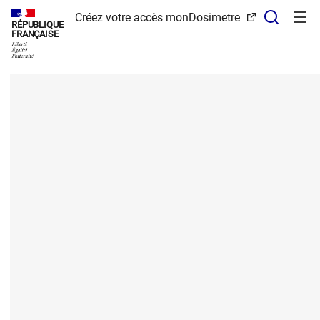
Panneau de gestion des cookies
Recher
Créez votre accès monDosimetre
RÉPUBLIQUE
FRANÇAISE