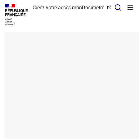
Panneau de gestion des cookies
Recher
Créez votre accès monDosimetre
RÉPUBLIQUE
FRANÇAISE